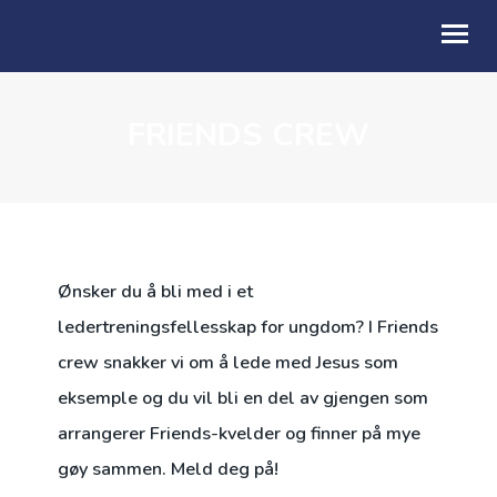
FRIENDS CREW
OM OSS
HVA SKJER?
KALENDER
DÅP?
Ønsker du å bli med i et
TALER
ledertreningsfellesskap for ungdom? I Friends
crew snakker vi om å lede med Jesus som
UTLEIE
eksemple og du vil bli en del av gjengen som
arrangerer Friends-kvelder og finner på mye
gøy sammen. Meld deg på!