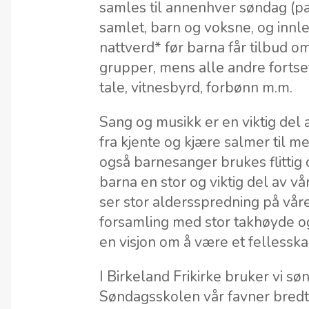
samles til annenhver søndag (par
samlet, barn og voksne, og inn
nattverd* før barna får tilbud o
grupper, mens alle andre fortse
tale, vitnesbyrd, forbønn m.m.
Sang og musikk er en viktig del 
fra kjente og kjære salmer til
også barnesanger brukes flittig de
barna en stor og viktig del av v
ser stor aldersspredning på vår
forsamling med stor takhøyde og
en visjon om å være et fellessk
I Birkeland Frikirke bruker vi 
Søndagsskolen vår favner bredt 