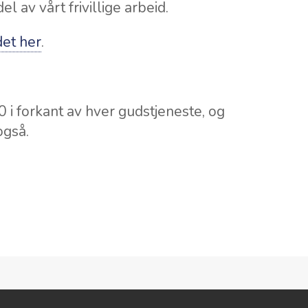
l av vårt frivillige arbeid.
et her
.
 i forkant av hver gudstjeneste, og
også.