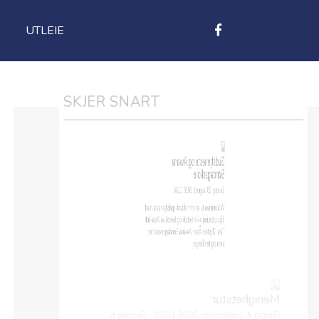
UTLEIE
SKJER SNART
Gudstjeneste og Awana
Søndagsskole
Søndag 23. august, 2026 11:00
Velkommen til en innholdsrik gudstjeneste med
dåp, utdeling av kirkebok og besøk av Asia-link.
Tale: Øystein Åsen Awana Søndagsskole for
barn og tenåringer.
Menighetstur
Fredag 4. september, 2026 16:00 - Søndag 6.
september, 2026 15:00