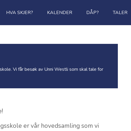
HVA SKJER?
KALENDER
DÅP?
TALER
le. Vi får besøk av Unni Westli som skal tale for
e!
sskole er vår hovedsamling som vi