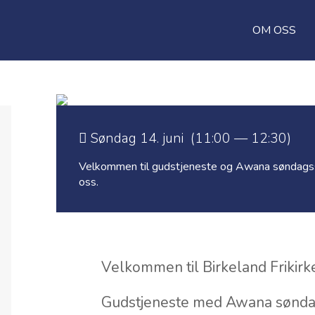
OM OSS
Søndag 14. juni (11:00 — 12:30)
Velkommen til gudstjeneste og Awana søndagssko
oss.
Velkommen til Birkeland Frikirk
Gudstjeneste med Awana søndag