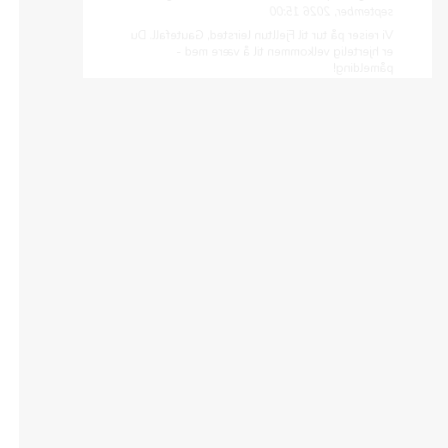
Vi reiser på tur til Fjelltun leirsted, Gautefall. Du
er hjertelig velkommen til å være med -
påmelding!