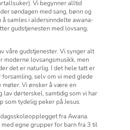
tallsuker). Vi begynner alltid
leder søndagen med sang, bønn og
m å samles i aldersinndelte awana-
tter gudstjenesten med lovsang,
av våre gudstjenester. Vi synger alt
 mer moderne lovsangsmusikk, men
r det er naturlig. I det hele tatt er
år forsamling, selv om vi med glede
e møter. Vi ønsker å være en
 lav dørterskel, samtidig som vi har
ap som tydelig peker på Jesus.
søndagsskoleopplegget fra Awana.
med egne grupper for barn fra 3 til